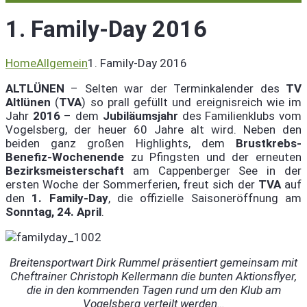
1. Family-Day 2016
Home
Allgemein
1. Family-Day 2016
ALTLÜNEN
– Selten war der Terminkalender des
TV
Altlünen
(
TVA
) so prall gefüllt und ereignisreich wie im
Jahr
2016
– dem
Jubiläumsjahr
des Familienklubs vom
Vogelsberg, der heuer 60 Jahre alt wird. Neben den
beiden ganz großen Highlights, dem
Brustkrebs-
Benefiz-Wochenende
zu Pfingsten und der erneuten
Bezirksmeisterschaft
am Cappenberger See in der
ersten Woche der Sommerferien, freut sich der
TVA
auf
den
1. Family-Day
, die offizielle Saisoneröffnung am
Sonntag, 24. April
.
Breitensportwart Dirk Rummel präsentiert gemeinsam mit
Cheftrainer Christoph Kellermann die bunten Aktionsflyer,
die in den kommenden Tagen rund um den Klub am
Vogelsberg verteilt werden…