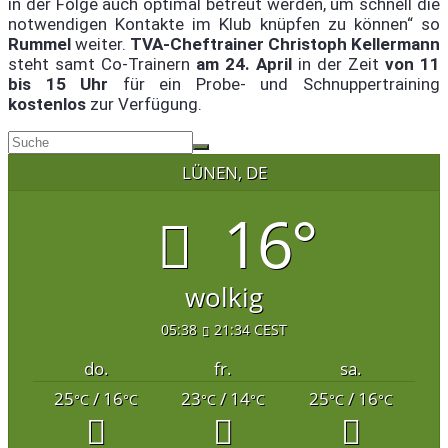
in der Folge auch optimal betreut werden, um schnell die
notwendigen Kontakte im Klub knüpfen zu können“ so
Rummel
weiter.
TVA-Cheftrainer Christoph Kellermann
steht samt Co-Trainern
am 24. April
in der Zeit
von 11
bis 15 Uhr
für ein Probe- und Schnuppertraining
kostenlos
zur Verfügung.
LÜNEN, DE
16°
wolkig
05:38
21:34 CEST
do.
fr.
sa.
25
/ 16
23
/ 14
25
/ 16
°C
°C
°C
°C
°C
°C