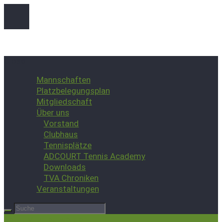
Close
Mannschaften
Platzbelegungsplan
Mitgliedschaft
Über uns
Vorstand
Clubhaus
Tennisplätze
ADCOURT Tennis Academy
Downloads
TVA Chroniken
Veranstaltungen
Jetzt Mitglied werden