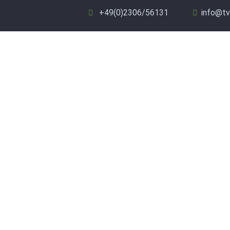
+49(0)2306/56131
info@tv