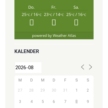
Do.
Fr.
Sa.
25
/ 16
23
/ 14
25
/ 16
°C
°C
°C
°C
°C
°C
powered by
Weather Atlas
KALENDER
M
D
M
D
F
S
S
27
28
29
30
31
1
2
8
3
4
5
6
7
9