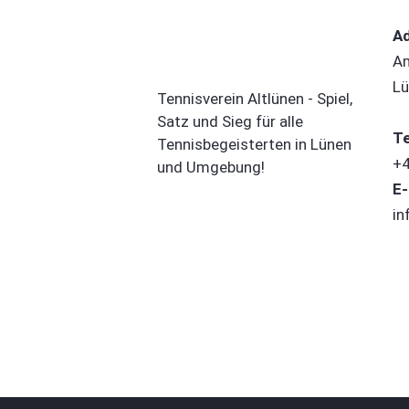
A
Am
Lü
Tennisverein Altlünen - Spiel,
Satz und Sieg für alle
Te
Tennisbegeisterten in Lünen
+4
und Umgebung!
E-
in