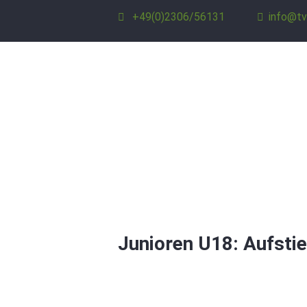
+49(0)2306/56131
info@tv
Junioren U18: Aufsti