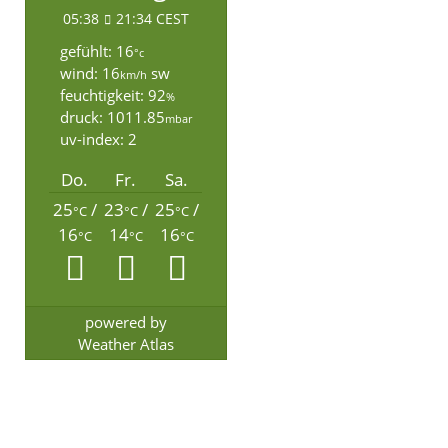
05:38
21:34 CEST
gefühlt: 16
°c
wind: 16
sw
km/h
feuchtigkeit: 92
%
druck: 1011.85
mbar
uv-index: 2
Do.
Fr.
Sa.
25
/
23
/
25
/
°C
°C
°C
16
14
16
°C
°C
°C
powered by
Weather Atlas