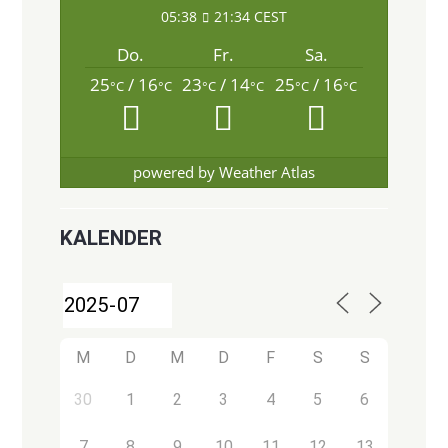
05:38
21:34 CEST
Do.
Fr.
Sa.
25
/ 16
23
/ 14
25
/ 16
°C
°C
°C
°C
°C
°C
powered by
Weather Atlas
KALENDER
M
D
M
D
F
S
S
30
1
2
3
4
5
6
7
8
9
10
11
12
13