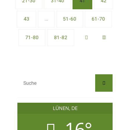
21-30
31-40
41
42
43
…
51-60
61-70
71-80
81-82
LÜNEN, DE
16°