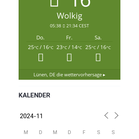
Wolkig
05:38
21:34 CEST
Do.
Fr.
Sa.
25
/ 16
23
/ 14
25
/ 16
°C
°C
°C
°C
°C
°C
Lünen, DE
die wettervorhersage ▸
KALENDER
M
D
M
D
F
S
S