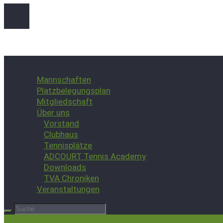
Close
Mannschaften
Platzbelegungsplan
Mitgliedschaft
Über uns
Vorstand
Clubhaus
Tennisplätze
ADCOURT Tennis Academy
Downloads
TVA Chroniken
Veranstaltungen
Jetzt Mitglied werden