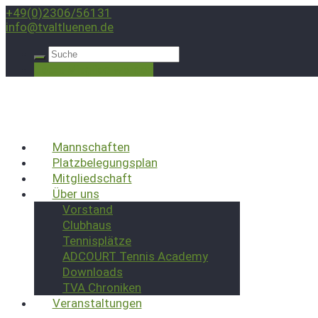
+49(0)2306/56131
info@tvaltluenen.de
Jetzt Mitglied werden
Mannschaften
Platzbelegungsplan
Mitgliedschaft
Über uns
Vorstand
Clubhaus
Tennisplätze
ADCOURT Tennis Academy
Downloads
TVA Chroniken
Veranstaltungen