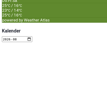
Do.
Fr.
Sa.
25
/ 16
°C
°C
23
/ 14
°C
°C
25
/ 16
°C
°C
powered by
Weather Atlas
Kalender