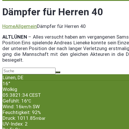
Dämpfer für Herren 40
Home
Allgemein
Dämpfer für Herren 40
ALTLÜNEN
– Alles versucht haben am vergangenen Samstag
Position Eins spielende Andreas Lieneke konnte sein Einze
der unteren Position der nach langer Verletzung erstmal
ging die Mannschaft mit den gleichen Akteuren in die 
besiegelt.
Lünen, DE
16°
Wolkig
05:38
21:34 CEST
Gefühlt: 16
°C
Wind: 16
SW
km/h
Feuchtigkeit: 92
%
Druck: 1011.85
mbar
UV-Index: 2