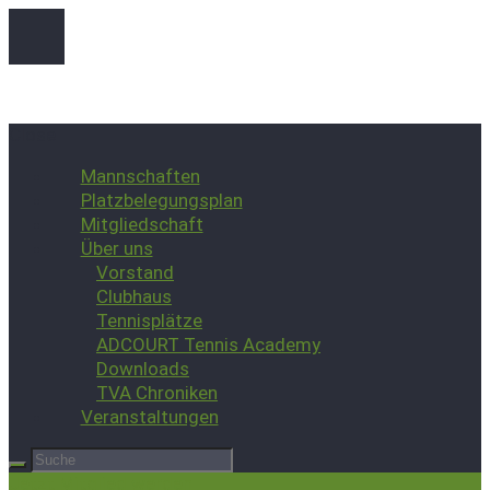
Close
Mannschaften
Platzbelegungsplan
Mitgliedschaft
Über uns
Vorstand
Clubhaus
Tennisplätze
ADCOURT Tennis Academy
Downloads
TVA Chroniken
Veranstaltungen
Jetzt Mitglied werden