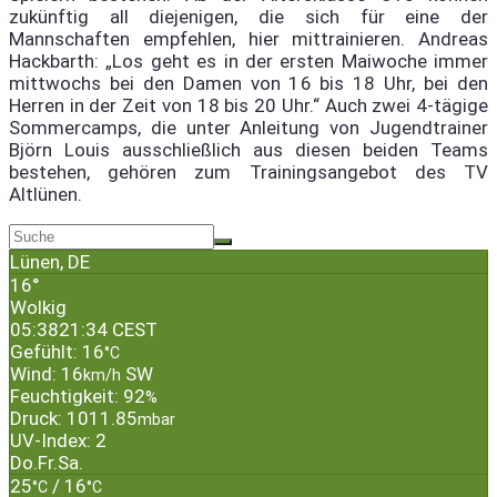
zukünftig all diejenigen, die sich für eine der
Mannschaften empfehlen, hier mittrainieren. Andreas
Hackbarth: „Los geht es in der ersten Maiwoche immer
mittwochs bei den Damen von 16 bis 18 Uhr, bei den
Herren in der Zeit von 18 bis 20 Uhr.“ Auch zwei 4-tägige
Sommercamps, die unter Anleitung von Jugendtrainer
Björn Louis ausschließlich aus diesen beiden Teams
bestehen, gehören zum Trainingsangebot des TV
Altlünen.
Lünen, DE
16°
Wolkig
05:38
21:34 CEST
Gefühlt: 16
°C
Wind: 16
SW
km/h
Feuchtigkeit: 92
%
Druck: 1011.85
mbar
UV-Index: 2
Do.
Fr.
Sa.
25
/ 16
°C
°C