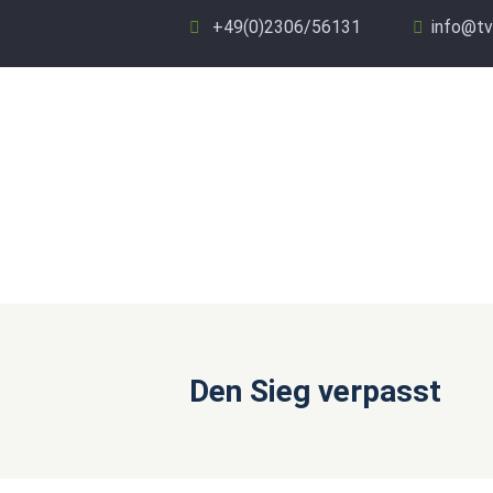
+49(0)2306/56131
info@tv
Den Sieg verpasst