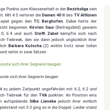
ige Punkte zum Klassenerhalt in der
Bezirksliga
sein
t. Mit 4:5 verloren die
Damen 40 II
des
TV Altlünen
spiel gegen den
TC Berghofen
. Dabei hatte der
lecht begonnen.
Kirsten Saur
(Beitragsbild) gewann
6:0, 6:4 und auch
Steffi Zabel
kämpfte sich nach
h-Tiebreak, den sie dann jedoch unglücklich ihrer
glich
Barbara Kutscha
(2) wirkte trotz einer tollen
nd verlor in zwei Sätzen.
usste sich ihrer Gegnerin beugen
l
zu jedem Zeitpunkt ungefährdet mit 6:2, 6:2 und
ch-Tiebreak für den
TVA
punkten. An Position eins
n aufspielende
Silke Lieneke
jedoch ihrer wirklich
ielstand von 3:3 ging es in die Doppel. Leider stand