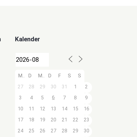
n
Kalender
M
D
M
D
F
S
S
27
28
29
30
31
1
2
6
3
4
5
7
8
9
10
11
12
13
14
15
16
17
18
19
20
21
22
23
24
25
26
27
28
29
30