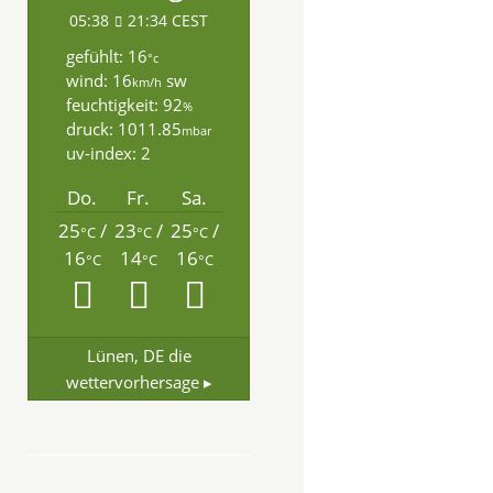
05:38
21:34 CEST
gefühlt: 16
°c
wind: 16
sw
km/h
feuchtigkeit: 92
%
druck: 1011.85
mbar
uv-index: 2
Do.
Fr.
Sa.
25
/
23
/
25
/
°C
°C
°C
16
14
16
°C
°C
°C
Lünen, DE
die
wettervorhersage ▸