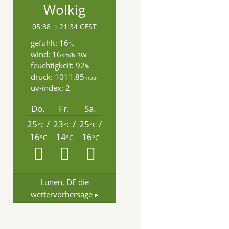
Wolkig
05:38
21:34 CEST
gefühlt: 16
°c
wind: 16
sw
km/h
feuchtigkeit: 92
%
druck: 1011.85
mbar
uv-index: 2
Do.
Fr.
Sa.
25
/
23
/
25
/
°C
°C
°C
16
14
16
°C
°C
°C
Lünen, DE
die
wettervorhersage ▸