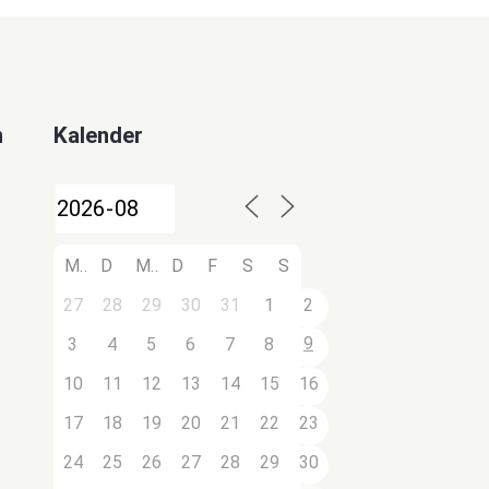
n
Kalender
M
D
M
D
F
S
S
27
28
29
30
31
1
2
9
3
4
5
6
7
8
10
11
12
13
14
15
16
17
18
19
20
21
22
23
24
25
26
27
28
29
30