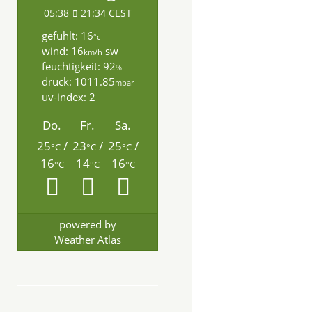
05:38
21:34 CEST
gefühlt: 16
°c
wind: 16
sw
km/h
feuchtigkeit: 92
%
druck: 1011.85
mbar
uv-index: 2
Do.
Fr.
Sa.
25
/
23
/
25
/
°C
°C
°C
16
14
16
°C
°C
°C
powered by
Weather Atlas