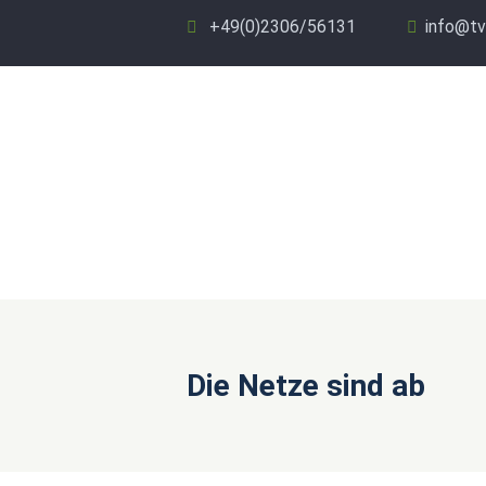
+49(0)2306/56131
info@tv
Die Netze sind ab