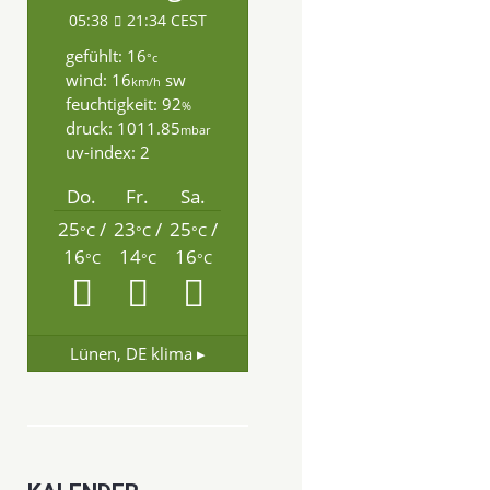
05:38
21:34 CEST
gefühlt: 16
°c
wind: 16
sw
km/h
feuchtigkeit: 92
%
druck: 1011.85
mbar
uv-index: 2
Do.
Fr.
Sa.
25
/
23
/
25
/
°C
°C
°C
16
14
16
°C
°C
°C
Lünen, DE
klima ▸