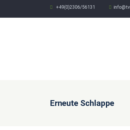
+49(0)2306/56131
info@tv
Erneute Schlappe