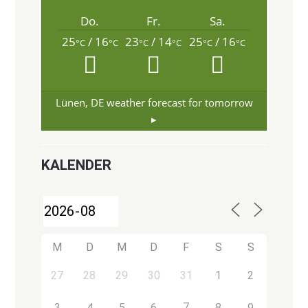
Do.
Fr.
Sa.
25
/ 16
23
/ 14
25
/ 16
°C
°C
°C
°C
°C
°C
Lünen, DE
weather forecast for tomorrow
▸
KALENDER
M
D
M
D
F
S
S
27
28
29
30
31
1
2
7
3
4
5
6
8
9