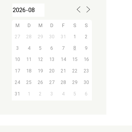
M
D
M
D
F
S
S
27
28
29
30
31
1
2
8
3
4
5
6
7
9
10
11
12
13
14
15
16
17
18
19
20
21
22
23
24
25
26
27
28
29
30
31
1
2
3
4
5
6