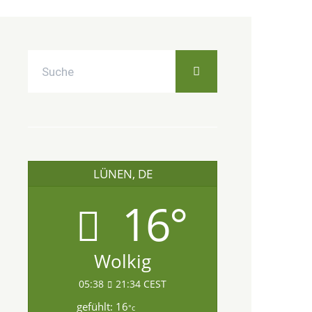
LÜNEN, DE
16°
Wolkig
05:38
21:34 CEST
gefühlt: 16
°c