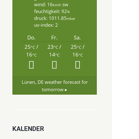
wind: 16
sw
km/h
feuchtigkeit: 92
%
druck: 1011.85
mbar
uv-index: 2
Do.
Fr.
Sa.
25
/
23
/
25
/
°C
°C
°C
16
14
16
°C
°C
°C
Lünen, DE
weather forecast for
tomorrow ▸
KALENDER