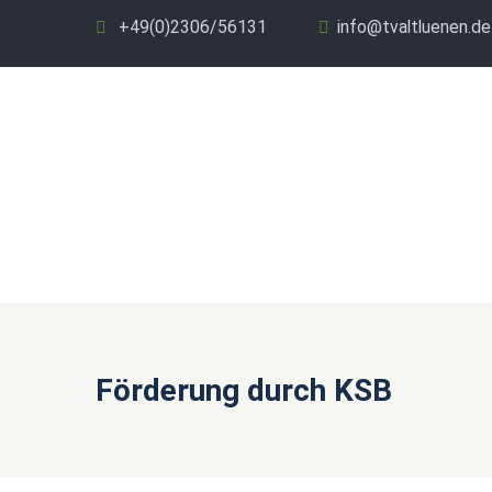
+49(0)2306/56131
info@tvaltluenen.de
Förderung durch KSB