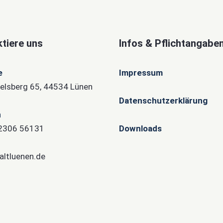
tiere uns
Infos & Pflichtangabe
e
Impressum
lsberg 65, 44534 Lünen
Datenschutzerklärung
n
)2306 56131
Downloads
altluenen.de