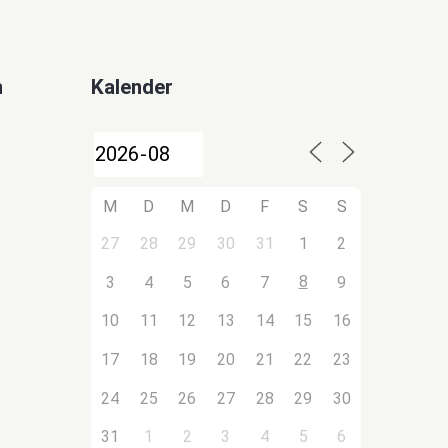
n
Kalender
M
D
M
D
F
S
S
27
28
29
30
31
1
2
8
3
4
5
6
7
9
10
11
12
13
14
15
16
17
18
19
20
21
22
23
24
25
26
27
28
29
30
31
1
2
3
4
5
6