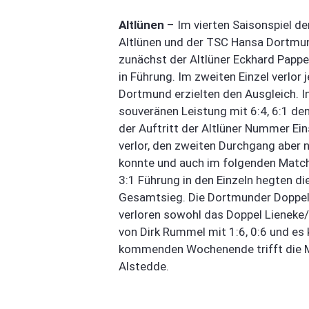
Altlünen
– Im vierten Saisonspiel de
Altlünen und der TSC Hansa Dortmun
zunächst der Altlüner Eckhard Papper
in Führung. Im zweiten Einzel verlo
Dortmund erzielten den Ausgleich. I
souveränen Leistung mit 6:4, 6:1 de
der Auftritt der Altlüner Nummer Ein
verlor, den zweiten Durchgang aber 
konnte und auch im folgenden Match-
3:1 Führung in den Einzeln hegten di
Gesamtsieg. Die Dortmunder Doppel 
verloren sowohl das Doppel Lieneke/
von Dirk Rummel mit 1:6, 0:6 und e
kommenden Wochenende trifft die M
Alstedde.