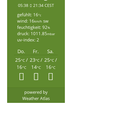
05:38
21:34 CEST
gefühlt: 16
°c
wind: 16
sw
km/h
feuchtigkeit: 92
%
druck: 1011.85
mbar
uv-index: 2
Do.
Fr.
Sa.
25
/
23
/
25
/
°C
°C
°C
16
14
16
°C
°C
°C
powered by
Weather Atlas