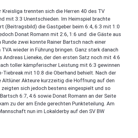
r Kreisliga trennten sich die Herren 40 des TV
d mit 3:3 Unentschieden. Im Heimspiel brachte
t (Beitragsbild) die Gastgeber beim 6:4, 6:3 mit 1:0
r jedoch Donat Romann mit 2:6, 1:6 und die Gäste aus
n Runde zwei konnte Rainer Bartsch nach einer
n TVA wieder in Führung bringen. Ganz stark danach
s Andreas Lieneke, der den ersten Satz noch mit 4:6
nach toller kämpferischer Leistung mit 6:3 gewinnen
Tiebreak mit 10:8 die Oberhand behielt. Nach der
e Altlüner Akteure kurzzeitig die Hoffnung auf den
zeigten sich jedoch bestens eingespielt und so
Bartsch 6:7, 4:6 sowie Donat Romann an der Seite
s kam zu der am Ende gerechten Punkteteilung. Am
annschaft nun im Lokalderby auf den SV BW