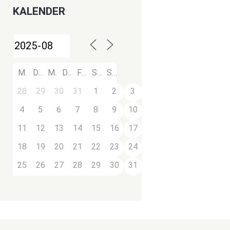
KALENDER
M
D
M
D
F
S
S
28
29
30
31
1
2
3
4
5
6
7
8
9
10
11
12
13
14
15
16
17
18
19
20
21
22
23
24
25
26
27
28
29
30
31