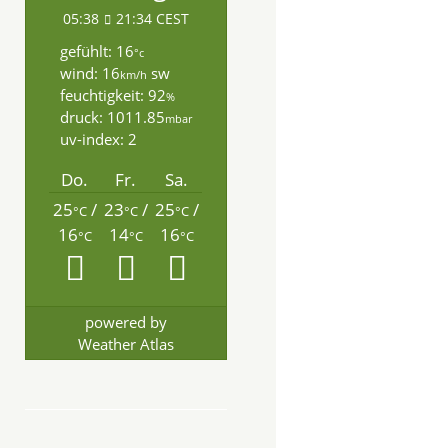
05:38
21:34 CEST
gefühlt: 16
°c
wind: 16
sw
km/h
feuchtigkeit: 92
%
druck: 1011.85
mbar
uv-index: 2
Do.
Fr.
Sa.
25
/
23
/
25
/
°C
°C
°C
16
14
16
°C
°C
°C
powered by
Weather Atlas