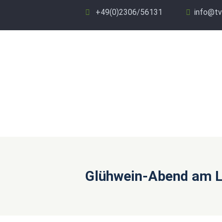
+49(0)2306/56131
info@tv
Glühwein-Abend am L