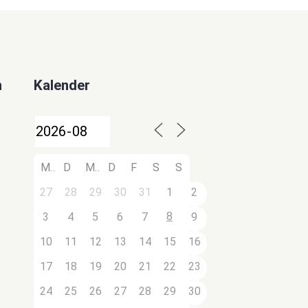
n
Kalender
M
D
M
D
F
S
S
27
28
29
30
31
1
2
8
3
4
5
6
7
9
10
11
12
13
14
15
16
17
18
19
20
21
22
23
24
25
26
27
28
29
30