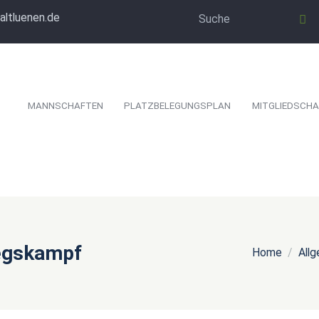
altluenen.de
MANNSCHAFTEN
PLATZBELEGUNGSPLAN
MITGLIEDSCHA
iegskampf
Home
All