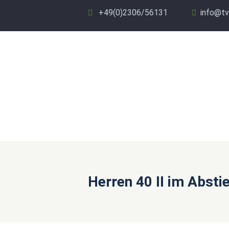
+49(0)2306/56131
info@tv
Herren 40 II im Abst