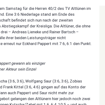
 am Samstag für die Herren 40/2 des TV Altlünen im
nd. Eine 3:6 Niederlage stand am Ende des
chaft befindet sich nun nach der zweiten
 Abstiegskampf der Kreisliga. Die Altlüner, die ohne
drei – Andreas Lieneke und Rainer Bartsch –
le ihrer beiden Leistungsträger nicht
e erneut nur Eckhard Pappert mit 7:6, 6:1 den Punkt.
appert gewann als einziger
ner Akteur sein Einzel
cha (3:6, 3:6), Wolfgang Saur (3:6, 3:6), Zobias
nd Frank Kittel (3:6, 4:6) gingen auf das Konto der
ann auch Pappert und Saur nicht mehr zur
gebot gelangen den Altlünern hier jedoch noch zwei
nnen Kutscha/Zabel mit 1:6, 6:4, 10:5 – und auch