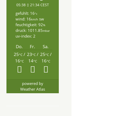
05:38
21:34 CEST
gefühlt: 16
°c
wind: 16
sw
km/h
feuchtigkeit: 92
%
druck: 1011.85
mbar
uv-index: 2
Do.
Fr.
Sa.
25
/
23
/
25
/
°C
°C
°C
16
14
16
°C
°C
°C
powered by
Weather Atlas