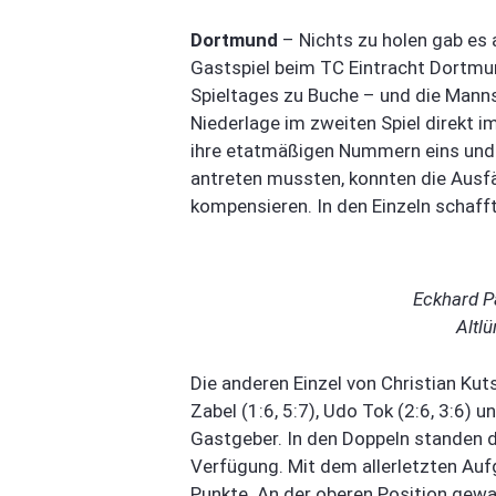
Dortmund
– Nichts zu holen gab es
Gastspiel beim TC Eintracht Dortmu
Spieltages zu Buche – und die Manns
Niederlage im zweiten Spiel direkt im
ihre etatmäßigen Nummern eins und 
antreten mussten, konnten die Ausfäl
kompensieren. In den Einzeln schafft
Eckhard P
Altlü
Die anderen Einzel von Christian Kuts
Zabel (1:6, 5:7), Udo Tok (2:6, 3:6) u
Gastgeber. In den Doppeln standen d
Verfügung. Mit dem allerletzten Auf
Punkte. An der oberen Position gewa