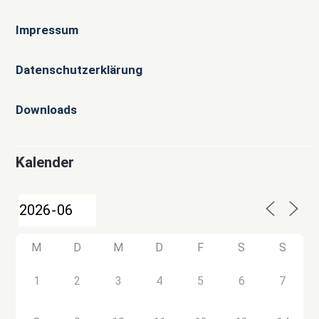
Impressum
Datenschutzerklärung
Downloads
Kalender
M
D
M
D
F
S
S
1
2
3
4
5
6
7