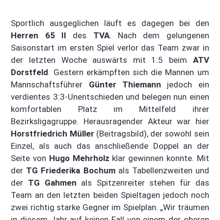
Sportlich ausgeglichen läuft es dagegen bei den
Herren 65 II
des
TVA
. Nach dem gelungenen
Saisonstart im ersten Spiel verlor das Team zwar in
der letzten Woche auswärts mit 1:5 beim
ATV
Dorstfeld
. Gestern erkämpften sich die Mannen um
Mannschaftsführer
Günter Thiemann
jedoch ein
verdientes 3:3-Unentschieden und belegen nun einen
komfortablen Platz im Mittelfeld ihrer
Bezirksligagruppe. Herausragender Akteur war hier
Horstfriedrich Müller
(Beitragsbild), der sowohl sein
Einzel, als auch das anschließende Doppel an der
Seite von
Hugo Mehrholz
klar gewinnen konnte. Mit
der
TG Friederika Bochum
als Tabellenzweiten und
der
TG Gahmen
als Spitzenreiter stehen für das
Team an den letzten beiden Spieltagen jedoch noch
zwei richtig starke Gegner im Spielplan. „Wir träumen
in diesem Jahr auf keinen Fall von einem der oberen