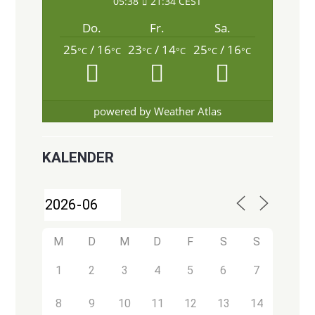
05:38
21:34 CEST
Do.
Fr.
Sa.
25
/ 16
23
/ 14
25
/ 16
°C
°C
°C
°C
°C
°C
powered by
Weather Atlas
KALENDER
M
D
M
D
F
S
S
1
2
3
4
5
6
7
8
9
10
11
12
13
14