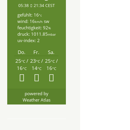
05:38
21:34 CEST
gefühlt: 16
°c
wind: 16
sw
km/h
feuchtigkeit: 92
%
druck: 1011.85
mbar
uv-index: 2
Do.
Fr.
Sa.
25
/
23
/
25
/
°C
°C
°C
16
14
16
°C
°C
°C
powered by
Weather Atlas