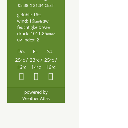
05:38
21:34 CEST
gefühlt: 16
°c
wind: 16
sw
km/h
feuchtigkeit: 92
%
druck: 1011.85
mbar
uv-index: 2
Do.
Fr.
Sa.
25
/
23
/
25
/
°C
°C
°C
16
14
16
°C
°C
°C
powered by
Weather Atlas