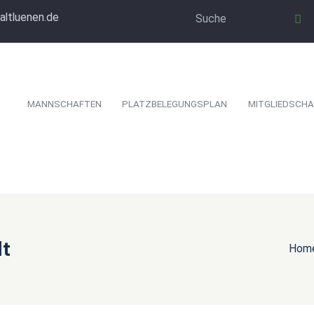
altluenen.de
MANNSCHAFTEN
PLATZBELEGUNGSPLAN
MITGLIEDSCHA
lt
Hom