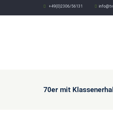
+49(0)2306/56131
info@tv
70er mit Klassenerha