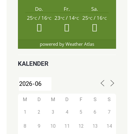
Do.
Fr.
Sa.
25
/ 16
23
/ 14
25
/ 16
°C
°C
°C
°C
°C
°C
powered by
Weather Atlas
KALENDER
M
D
M
D
F
S
S
1
2
3
4
5
6
7
8
9
10
11
12
13
14