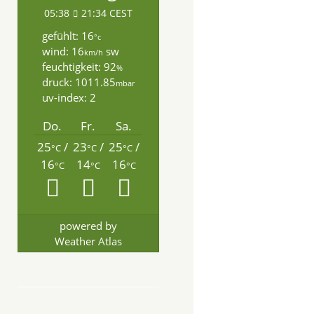
05:38
21:34 CEST
gefühlt: 16
°c
wind: 16
sw
km/h
feuchtigkeit: 92
%
druck: 1011.85
mbar
uv-index: 2
Do.
Fr.
Sa.
25
/
23
/
25
/
°C
°C
°C
16
14
16
°C
°C
°C
powered by
Weather Atlas