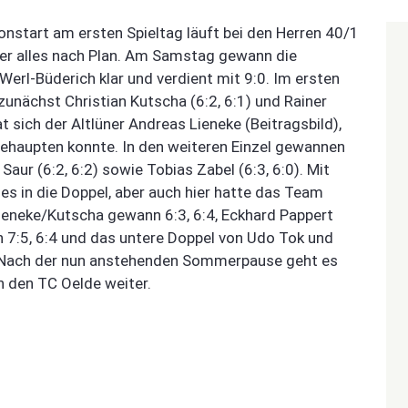
start am ersten Spieltag läuft bei den Herren 40/1
eder alles nach Plan. Am Samstag gewann die
rl-Büderich klar und verdient mit 9:0. Im ersten
unächst Christian Kutscha (6:2, 6:1) und Rainer
t sich der Altlüner Andreas Lieneke (Beitragsbild),
 behaupten konnte. In den weiteren Einzel gewannen
Saur (6:2, 6:2) sowie Tobias Zabel (6:3, 6:0). Mit
s in die Doppel, aber auch hier hatte das Team
ieneke/Kutscha gewann 6:3, 6:4, Eckhard Pappert
 7:5, 6:4 und das untere Doppel von Udo Tok und
. Nach der nun anstehenden Sommerpause geht es
 den TC Oelde weiter.