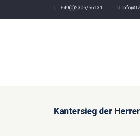
+49(0)2306/56131
info@tv
Kantersieg der Herre