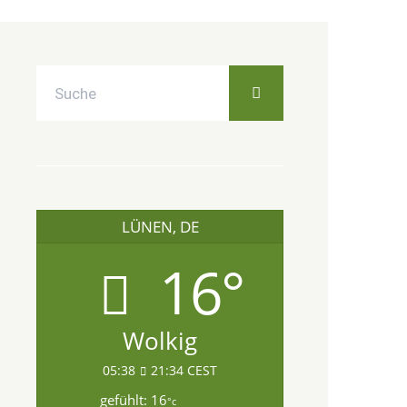
LÜNEN, DE
16°
Wolkig
05:38
21:34 CEST
gefühlt: 16
°c