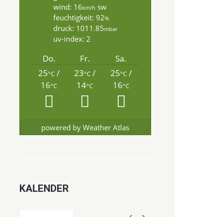
wind: 16
sw
km/h
feuchtigkeit: 92
%
druck: 1011.85
mbar
uv-index: 2
Do.
Fr.
Sa.
25
/
23
/
25
/
°C
°C
°C
16
14
16
°C
°C
°C
powered by
Weather Atlas
KALENDER