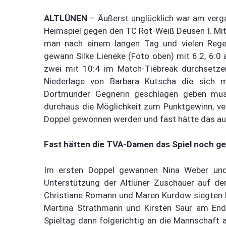
ALTLÜNEN
– Äußerst unglücklich war am verg
Heimspiel gegen den TC Rot-Weiß Deusen I. Mit 
man nach einem langen Tag und vielen Regen
gewann Silke Lieneke (Foto oben) mit 6:2, 6:0 
zwei mit 10:4 im Match-Tiebreak durchsetze
Niederlage von Barbara Kutscha die sich m
Dortmunder Gegnerin geschlagen geben muss
durchaus die Möglichkeit zum Punktgewinn, ver
Doppel gewonnen werden und fast hätte das au
Fast hätten die TVA-Damen das Spiel noch g
Im ersten Doppel gewannen Nina Weber un
Unterstützung der Altlüner Zuschauer auf der
Christiane Romann und Maren Kurdow siegten kla
Martina Strathmann und Kirsten Saur am End
Spieltag dann folgerichtig an die Mannschaft a