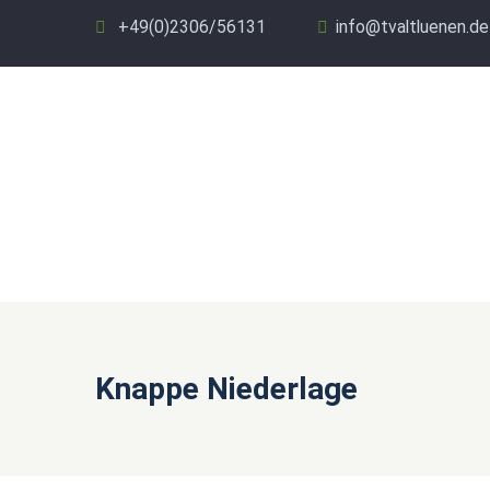
+49(0)2306/56131
info@tvaltluenen.de
Knappe Niederlage