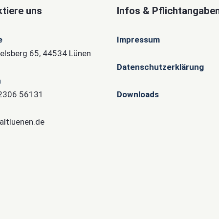
tiere uns
Infos & Pflichtangabe
e
Impressum
lsberg 65, 44534 Lünen
Datenschutzerklärung
n
)2306 56131
Downloads
altluenen.de