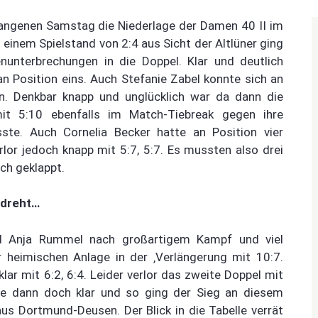
angenen Samstag die Niederlage der Damen 40 II im
einem Spielstand von 2:4 aus Sicht der Altlüner ging
unterbrechungen in die Doppel. Klar und deutlich
an Position eins. Auch Stefanie Zabel konnte sich an
n. Denkbar knapp und unglücklich war da dann die
it 5:10 ebenfalls im Match-Tiebreak gegen ihre
te. Auch Cornelia Becker hatte an Position vier
lor jedoch knapp mit 5:7, 5:7. Es mussten also drei
ch geklappt.
edreht…
d Anja Rummel nach großartigem Kampf und viel
 heimischen Anlage in der ‚Verlängerung mit 10:7.
r mit 6:2, 6:4. Leider verlor das zweite Doppel mit
e dann doch klar und so ging der Sieg an diesem
us Dortmund-Deusen. Der Blick in die Tabelle verrät