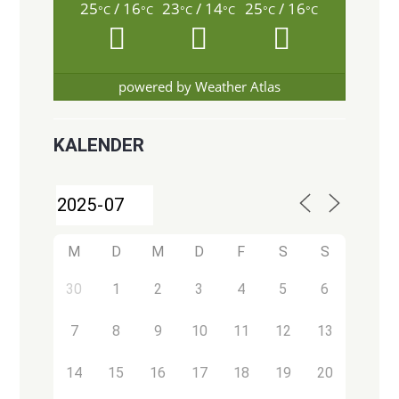
25
/ 16
23
/ 14
25
/ 16
°C
°C
°C
°C
°C
°C
powered by
Weather Atlas
KALENDER
M
D
M
D
F
S
S
30
1
2
3
4
5
6
7
8
9
10
11
12
13
14
15
16
17
18
19
20