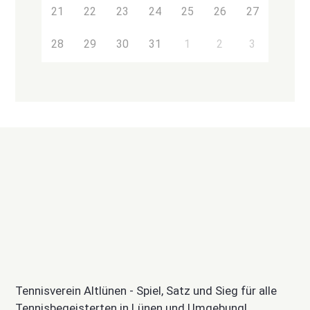
21
22
23
24
25
26
27
28
29
30
31
1
2
3
Tennisverein Altlünen - Spiel, Satz und Sieg für alle
Tennisbegeisterten in Lünen und Umgebung!