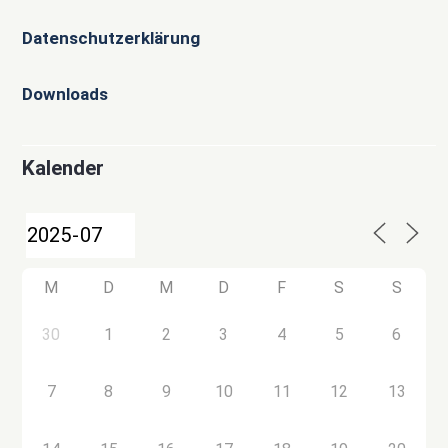
Datenschutzerklärung
Downloads
Kalender
M
D
M
D
F
S
S
30
1
2
3
4
5
6
7
8
9
10
11
12
13