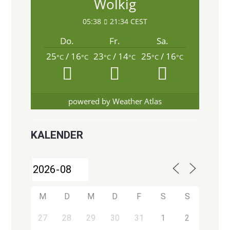
Wolkig
05:38
21:34 CEST
Do.
Fr.
Sa.
25
/ 16
23
/ 14
25
/ 16
°C
°C
°C
°C
°C
°C
powered by
Weather Atlas
KALENDER
M
D
M
D
F
S
S
27
28
29
30
31
1
2