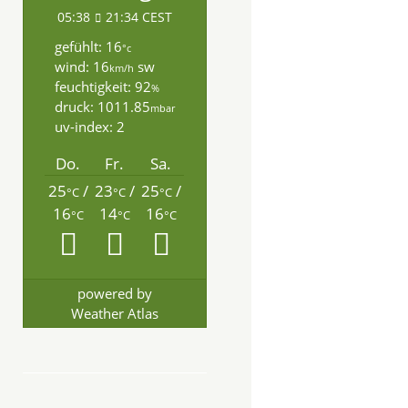
05:38
21:34 CEST
gefühlt: 16
°c
wind: 16
sw
km/h
feuchtigkeit: 92
%
druck: 1011.85
mbar
uv-index: 2
Do.
Fr.
Sa.
25
/
23
/
25
/
°C
°C
°C
16
14
16
°C
°C
°C
powered by
Weather Atlas