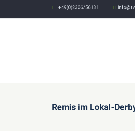
+49(0)2306/56131
info@tv
Remis im Lokal-Derb