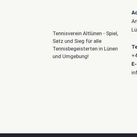
A
Am
Lü
Tennisverein Altlünen - Spiel,
Satz und Sieg für alle
Te
Tennisbegeisterten in Lünen
+4
und Umgebung!
E-
in