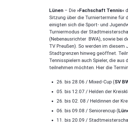
Lünen
– Die »
Fachschaft Tennis
« 
Sitzung über die Turniertermine für
einigten sich die Sport- und Jugend
Turniermodus der Stadtmeisterschaf
(Nebenausrichter BWA), sowie bei 
TV Preußen). So werden im diesem Ja
Stadtgrenzen hinweg geöffnet. Teil
Tennisspielern auch Spieler, die au
teilnehmen möchten. Hier die Termin
26. bis 28.06 / Mixed-Cup (
SV BW
05. bis 12.07 / Helden der Kreiskl
26. bis 02. 08 / Heldinnen der Kre
06. bis 09.08 / Seniorencup (
Lün
11. bis 20.09 / Stadtmeistersch