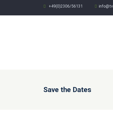
+49(0)2306/56131
info@tv
Save the Dates