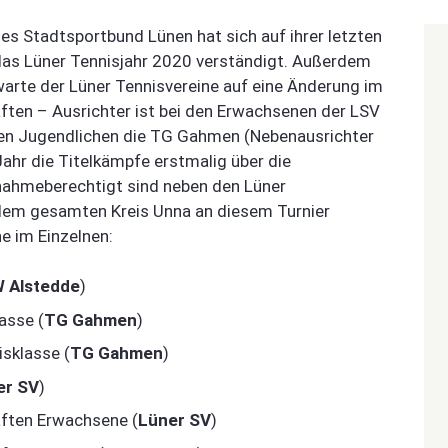
des Stadtsportbund Lünen hat sich auf ihrer letzten
 das Lüner Tennisjahr 2020 verständigt. Außerdem
warte der Lüner Tennisvereine auf eine Änderung im
ten – Ausrichter ist bei den Erwachsenen der LSV
den Jugendlichen die TG Gahmen (Nebenausrichter
hr die Titelkämpfe erstmalig über die
nahmeberechtigt sind neben den Lüner
s dem gesamten Kreis Unna an diesem Turnier
e im Einzelnen:
 Alstedde
)
asse (
TG Gahmen
)
isklasse (
TG Gahmen
)
er SV
)
aften Erwachsene (
Lüner SV
)