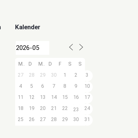
n
Kalender
M
D
M
D
F
S
S
27
28
29
30
1
2
3
4
5
6
7
8
9
10
11
12
13
14
15
16
17
18
19
20
21
22
24
23
25
26
27
28
29
30
31