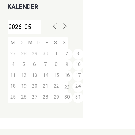
KALENDER
M
D
M
D
F
S
S
27
28
29
30
1
2
3
4
5
6
7
8
9
10
11
12
13
14
15
16
17
18
19
20
21
22
24
23
25
26
27
28
29
30
31