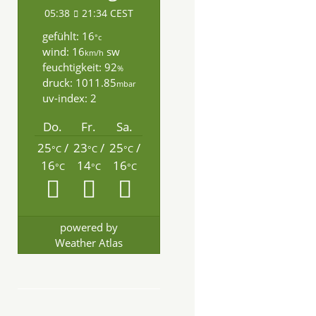
05:38
21:34 CEST
gefühlt: 16
°c
wind: 16
sw
km/h
feuchtigkeit: 92
%
druck: 1011.85
mbar
uv-index: 2
Do.
Fr.
Sa.
25
/
23
/
25
/
°C
°C
°C
16
14
16
°C
°C
°C
powered by
Weather Atlas