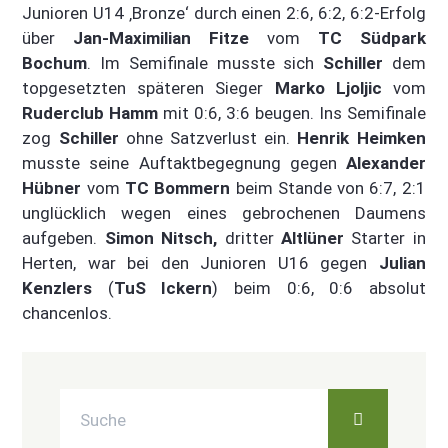
Junioren U14 ‚Bronze‘ durch einen 2:6, 6:2, 6:2-Erfolg
über
Jan-Maximilian Fitze
vom
TC Südpark
Bochum
. Im Semifinale musste sich
Schiller
dem
topgesetzten späteren Sieger
Marko Ljoljic
vom
Ruderclub Hamm
mit 0:6, 3:6 beugen. Ins Semifinale
zog
Schiller
ohne Satzverlust ein.
Henrik Heimken
musste seine Auftaktbegegnung gegen
Alexander
Hübner
vom
TC Bommern
beim Stande von 6:7, 2:1
unglücklich wegen eines gebrochenen Daumens
aufgeben.
Simon Nitsch,
dritter
Altlüner
Starter in
Herten, war bei den Junioren U16 gegen
Julian
Kenzlers
(
TuS Ickern
) beim 0:6, 0:6 absolut
chancenlos.