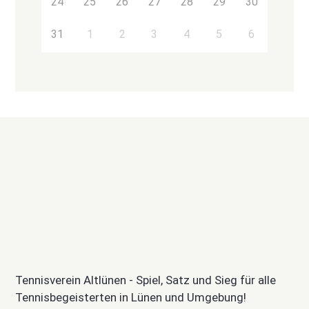
24
25
26
27
28
29
30
31
1
2
3
4
5
6
Tennisverein Altlünen - Spiel, Satz und Sieg für alle
Tennisbegeisterten in Lünen und Umgebung!