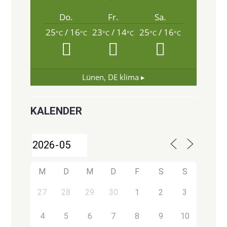
Do.
Fr.
Sa.
25
/ 16
23
/ 14
25
/ 16
°C
°C
°C
°C
°C
°C
Lünen, DE
klima ▸
KALENDER
M
D
M
D
F
S
S
27
28
29
30
1
2
3
4
5
6
7
8
9
10