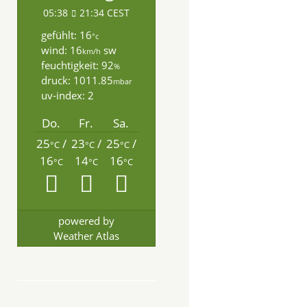
05:38
21:34 CEST
gefühlt: 16
°c
wind: 16
sw
km/h
feuchtigkeit: 92
%
druck: 1011.85
mbar
uv-index: 2
Do.
Fr.
Sa.
25
/
23
/
25
/
°C
°C
°C
16
14
16
°C
°C
°C
powered by
Weather Atlas