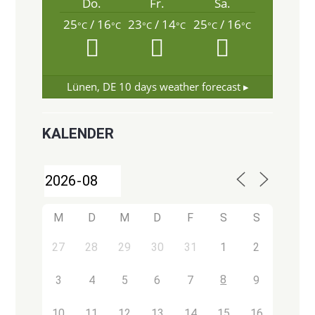
Do.
Fr.
Sa.
25
/ 16
23
/ 14
25
/ 16
°C
°C
°C
°C
°C
°C
Lünen, DE
10 days weather forecast ▸
KALENDER
M
D
M
D
F
S
S
27
28
29
30
31
1
2
8
3
4
5
6
7
9
10
11
12
13
14
15
16