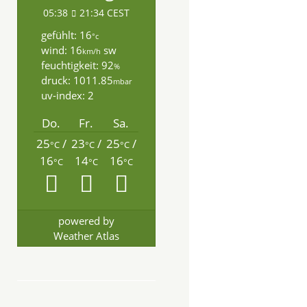
05:38
21:34 CEST
gefühlt: 16
°c
wind: 16
sw
km/h
feuchtigkeit: 92
%
druck: 1011.85
mbar
uv-index: 2
Do.
Fr.
Sa.
25
/
23
/
25
/
°C
°C
°C
16
14
16
°C
°C
°C
powered by
Weather Atlas