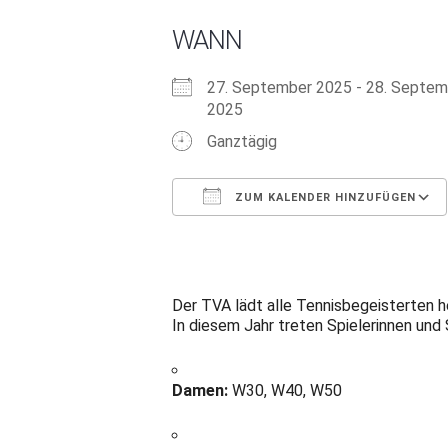
WANN
27. September 2025 - 28. Septem
2025
Ganztägig
ZUM KALENDER HINZUFÜGEN
ICS herunterladen
Google Kalender
iCalendar
Office 365
Outloo
Der TVA lädt alle Tennisbegeisterten 
In diesem Jahr treten Spielerinnen und 
Damen:
W30, W40, W50