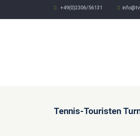
+49(0)2306/56131
info@tv
Tennis-Touristen Turn