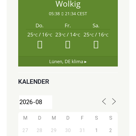
Wolkig
05:38
21:34 CEST
Do.
Fr.
Sa.
25
/ 16
23
/ 14
25
/ 16
°C
°C
°C
°C
°C
°C
Lünen, DE
klima ▸
KALENDER
M
D
M
D
F
S
S
27
28
29
30
31
1
2