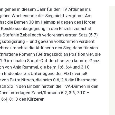
gehen in diesem Jahr für den TV Altlünen ins
genen Wochenende der Sieg nicht vergönnt. Am
hst die Damen 30 im Heimspiel gegen den Hörder
ie Keisklassenbegegnung in den Einzeln zunächst
e Stefanie Zabel nach verlorenem ersten Satz (5:7)
ungssteigerung – und gewann vollkommen verdient
break machte die Altlünerin den Sieg dann für sich
Christiane Romann (Beitragsbild) an Position vier, die
 11:9 im finalen Shoot-Out durchsetzen konnte. Ganz
h von Anja Rummel, die beim 1:6, 6:4 und 3:10
m Ende aber als Unterlegene den Platz verließ.
 von Petra Nitsch, die beim 0:6, 2:6 die Übermacht
ch 2:2 in den Einzeln hatten die TVA-Damen in den
Oben unterlagen Zabel/Romann 6:2, 3:6, 7:10 –
6:4, 8:10 den Kürzeren.