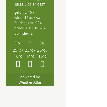
05:38
21:34 CEST
gefühlt: 16
°c
wind: 16
sw
km/h
feuchtigkeit: 92
%
druck: 1011.85
mbar
uv-index: 2
Do.
Fr.
Sa.
25
/
23
/
25
/
°C
°C
°C
16
14
16
°C
°C
°C
powered by
Weather Atlas