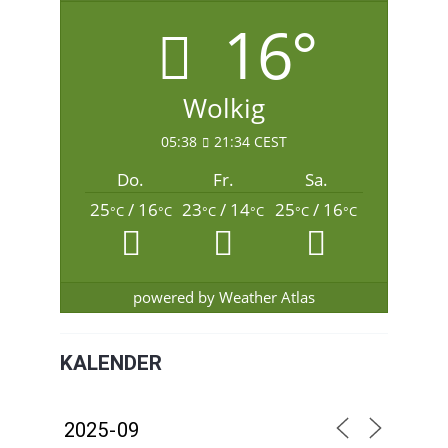
16°
Wolkig
05:38
21:34 CEST
Do.
Fr.
Sa.
25
/ 16
23
/ 14
25
/ 16
°C
°C
°C
°C
°C
°C
powered by
Weather Atlas
KALENDER