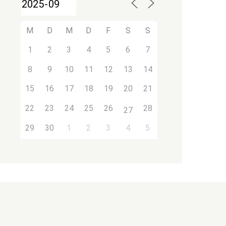
M
D
M
D
F
S
S
1
2
3
4
5
6
7
8
9
10
11
12
13
14
15
16
17
18
19
20
21
22
23
24
25
26
28
27
29
30
1
2
3
4
5