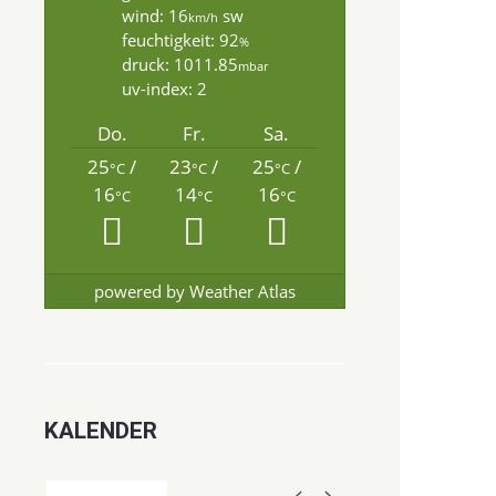
wind: 16
sw
km/h
feuchtigkeit: 92
%
druck: 1011.85
mbar
uv-index: 2
Do.
Fr.
Sa.
25
/
23
/
25
/
°C
°C
°C
16
14
16
°C
°C
°C
powered by
Weather Atlas
KALENDER