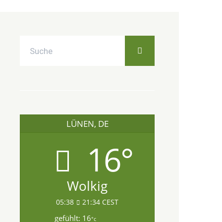
LÜNEN, DE
16°
Wolkig
05:38
21:34 CEST
gefühlt: 16
°c