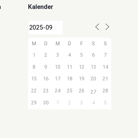
n
Kalender
M
D
M
D
F
S
S
1
2
3
4
5
6
7
8
9
10
11
12
13
14
15
16
17
18
19
20
21
22
23
24
25
26
28
27
29
30
1
2
3
4
5