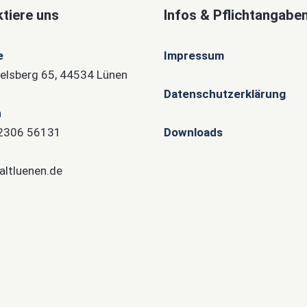
tiere uns
Infos & Pflichtangabe
e
Impressum
lsberg 65, 44534 Lünen
Datenschutzerklärung
n
)2306 56131
Downloads
altluenen.de