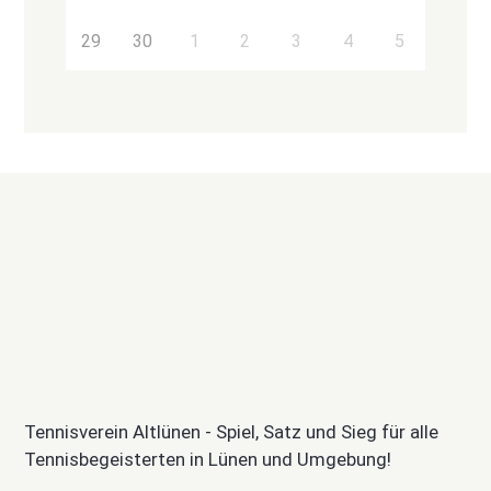
29
30
1
2
3
4
5
Tennisverein Altlünen - Spiel, Satz und Sieg für alle
Tennisbegeisterten in Lünen und Umgebung!