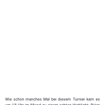
Wie schon manches Mal bei diesem Turnier kam es
um 18 Uhr im Mixed zu einem echten Highlight. Björn