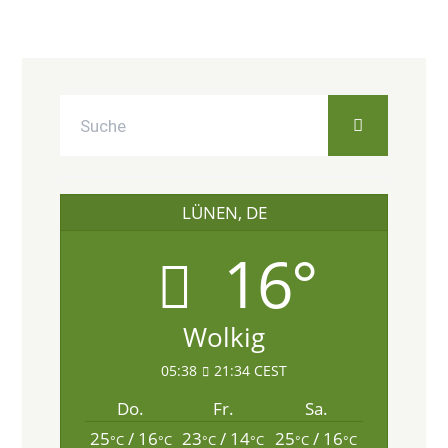
LÜNEN, DE
16°
Wolkig
05:38
21:34 CEST
Do.
Fr.
Sa.
25
/ 16
23
/ 14
25
/ 16
°C
°C
°C
°C
°C
°C